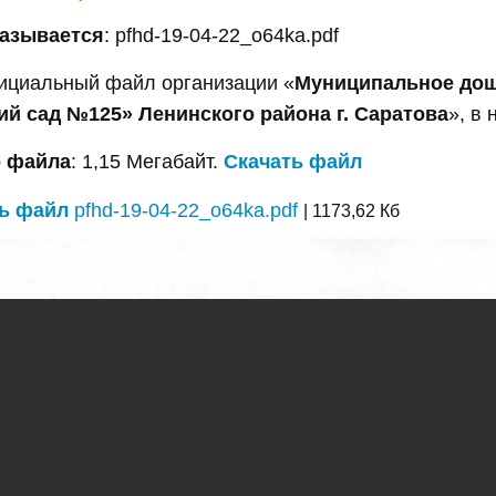
азывается
: pfhd-19-04-22_o64ka.pdf
ициальный файл организации «
Муниципальное дош
ий сад №125» Ленинского района г. Саратова
», в
 файла
: 1,15 Мегабайт.
Скачать файл
ь файл
pfhd-19-04-22_o64ka.pdf
| 1173,62 Кб