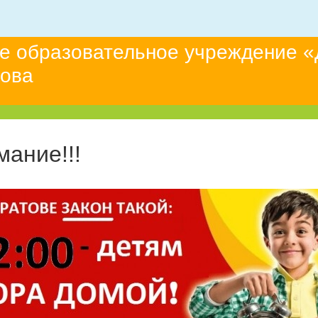
е образовательное учреждение «
това
мание!!!