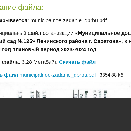
ание файла:
азывается
: municipalnoe-zadanie_dbrbu.pdf
ициальный файл организации «
Муниципальное дош
ий сад №125» Ленинского района г. Саратова
», в
2 год плановый период 2023-2024 год
.
 файла
: 3,28 Мегабайт.
Скачать файл
ь файл
municipalnoe-zadanie_dbrbu.pdf
| 3354,88 Кб