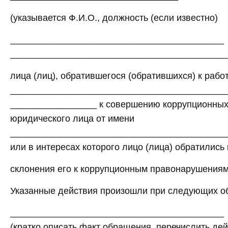
(указывается Ф.И.О., должность (если известно)
__________________________________________
__________________________________________
лица (лиц), обратившегося (обратившихся) к рабо
__________________________________________
_________________ к совершению коррупционных
юридического лица от имени
__________________________________________
или в интересах которого лицо (лица) обратились
склонения его к коррупционным правонарушениям
Указанные действия произошли при следующих об
__________________________________________
(кратко описать факт обращения, перечислить дей