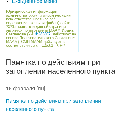
Ежедневное меню
Юридическая информация
:
администратором (и лицом несущим
всю ответственность за всё
содержание, включая файлы) сайта
7571.maam.ru
и данной страницы
является пользователь МААМ
Ирина
Степанова
(УИ
№283807
, действует на
основе Пользовательского Соглашения
МААМ). СМИ МААМ действует в
соответствии со ст. 1253.1 ГК РФ.
Памятка по действиям при
затоплении населенного пункта
16 февраля
[пн]
Памятка по действиям при затоплении
населенного пункта