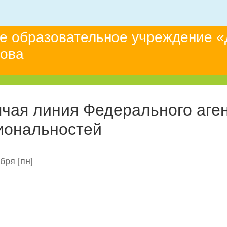
е образовательное учреждение «
това
ячая линия Федерального аге
иональностей
абря
[пн]