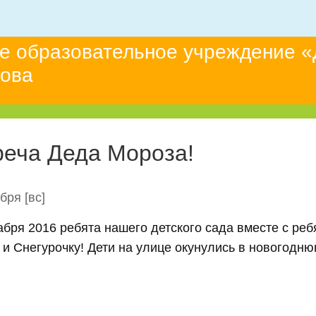
е образовательное учреждение «
това
реча Деда Мороза!
абря
[вс]
бря 2016 ребята нашего детского сада вместе с реб
и Снегурочку! Дети на улице окунулись в новогоднюю