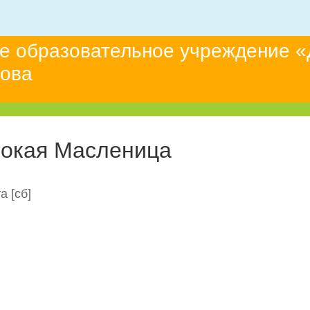
е образовательное учреждение «
това
окая Масленица
та
[сб]