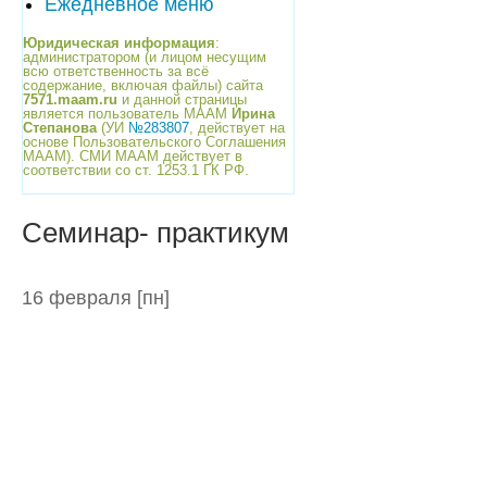
Ежедневное меню
Юридическая информация
:
администратором (и лицом несущим
всю ответственность за всё
содержание, включая файлы) сайта
7571.maam.ru
и данной страницы
является пользователь МААМ
Ирина
Степанова
(УИ
№283807
, действует на
основе Пользовательского Соглашения
МААМ). СМИ МААМ действует в
соответствии со ст. 1253.1 ГК РФ.
Семинар- практикум
16 февраля
[пн]